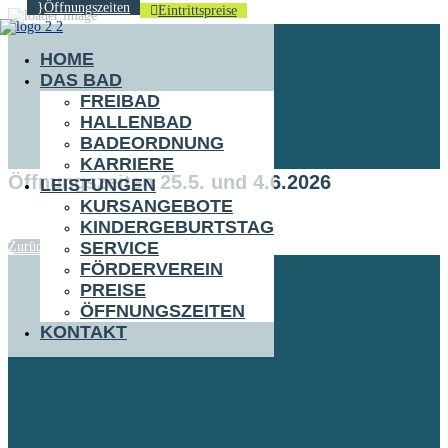
Öffnungszeiten
Eintrittspreise
HOME
DAS BAD
FREIBAD
HALLENBAD
BADEORDNUNG
KARRIERE
Öffnungszeiten 25.5. und 4.6.2026
LEISTUNGEN
KURSANGEBOTE
KINDERGEBURTSTAG
SERVICE
Zurück
FÖRDERVEREIN
PREISE
ÖFFNUNGSZEITEN
KONTAKT