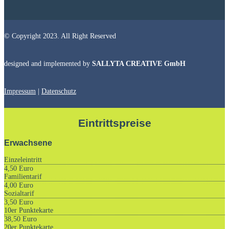
© Copyright 2023. All Right Reserved
designed and implemented by
SALLYTA CREATIVE GmbH
Impressum
|
Datenschutz
Eintrittspreise
Erwachsene
Einzeleintritt
4,50 Euro
Familientarif
4,00 Euro
Sozialtarif
3,50 Euro
10er Punktekarte
38,50 Euro
20er Punktekarte