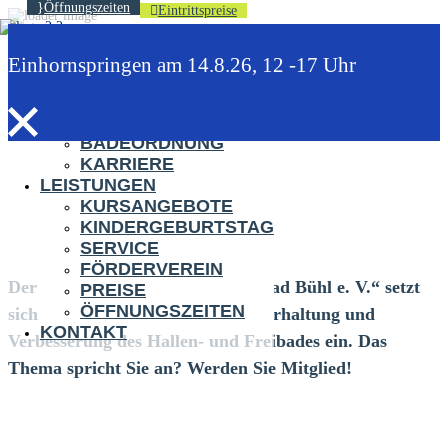
Öffnungszeiten
Eintrittspreise
HOME
Einhornspringen am 14.8.26, 12 -17 Uhr
DAS BAD
FREIBAD
HALLENBAD
BADEORDNUNG
KARRIERE
LEISTUNGEN
Förderverein
KURSANGEBOTE
KINDERGEBURTSTAG
SERVICE
FÖRDERVEREIN
Der „
Förderverein Schwarzwaldbad Bühl e. V.
“ setzt
PREISE
ÖFFNUNGSZEITEN
sich seit 2021 für die dauerhafte Erhaltung und
KONTAKT
Verbesserung des Hallen- und Freibades ein. Das
Thema spricht Sie an? Werden Sie Mitglied!